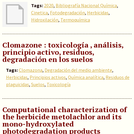
Tags:
2020
,
Bibliografía Nacional Química
,
Cinetica
,
Fotodegradación
,
Herbicidas
,
Hidroxilación
,
Termoquímica
Clomazone : toxicología , análisis,
principio activo, residuos,
degradación en los suelos
Tags:
Clomazona
,
Degradación del medio ambiente
,
Herbicidas
,
Principios activos
,
Química analítica
,
Residuos de
plaguicidas
,
Suelos
,
Toxicología
Computational characterization of
the herbicide metolachlor and its
mono-hydroxylated
photodegradation products