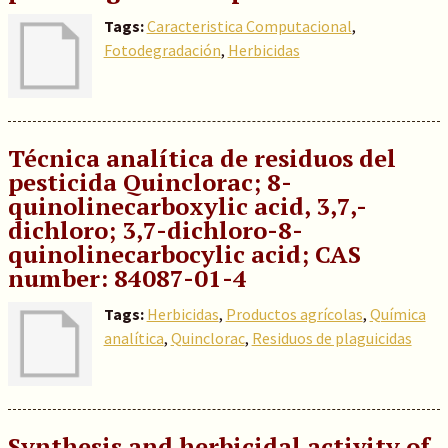
Tags:
Caracteristica Computacional
,
Fotodegradación
,
Herbicidas
Técnica analítica de residuos del
pesticida Quinclorac; 8-
quinolinecarboxylic acid, 3,7,-
dichloro; 3,7-dichloro-8-
quinolinecarbocylic acid; CAS
number: 84087-01-4
Tags:
Herbicidas
,
Productos agrícolas
,
Química
analítica
,
Quinclorac
,
Residuos de plaguicidas
Synthesis and herbicidal activity of