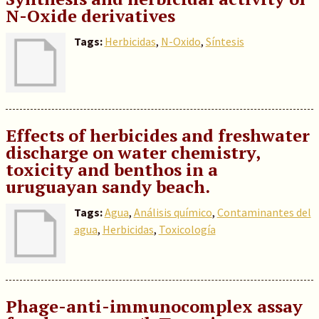
N-Oxide derivatives
Tags:
Herbicidas
,
N-Oxido
,
Síntesis
Effects of herbicides and freshwater
discharge on water chemistry,
toxicity and benthos in a
uruguayan sandy beach.
Tags:
Agua
,
Análisis químico
,
Contaminantes del
agua
,
Herbicidas
,
Toxicología
Phage-anti-immunocomplex assay