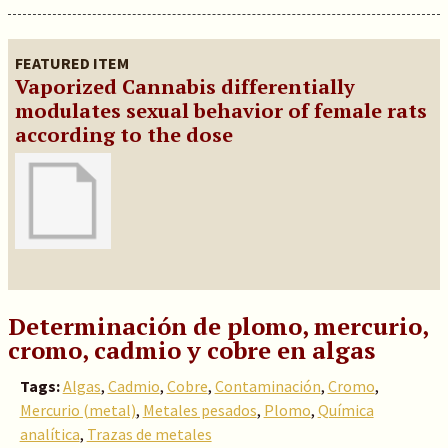
FEATURED ITEM
Vaporized Cannabis differentially
modulates sexual behavior of female rats
according to the dose
Determinación de plomo, mercurio,
cromo, cadmio y cobre en algas
Tags:
Algas
,
Cadmio
,
Cobre
,
Contaminación
,
Cromo
,
Mercurio (metal)
,
Metales pesados
,
Plomo
,
Química
analítica
,
Trazas de metales