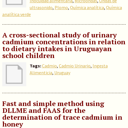
Inocuidad alimentaria
,
Microondas
,
Ondas de
ultrasonido
,
Plomo
,
Química analítica
,
Química
analítica verde
A cross-sectional study of urinary
cadmium concentrations in relation
to dietary intakes in Uruguayan
school children
Tags:
Cadmio
,
Cadmio Urinario
,
Ingesta
Alimenticia
,
Uruguay
Fast and simple method using
DLLME and FAAS for the
determination of trace cadmium in
honey