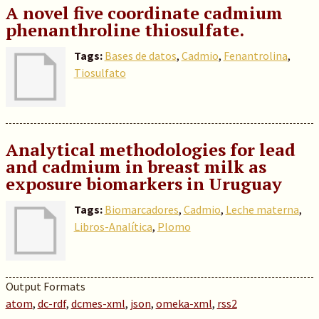
A novel five coordinate cadmium
phenanthroline thiosulfate.
Tags:
Bases de datos
,
Cadmio
,
Fenantrolina
,
Tiosulfato
Analytical methodologies for lead
and cadmium in breast milk as
exposure biomarkers in Uruguay
Tags:
Biomarcadores
,
Cadmio
,
Leche materna
,
Libros-Analítica
,
Plomo
Output Formats
atom
,
dc-rdf
,
dcmes-xml
,
json
,
omeka-xml
,
rss2