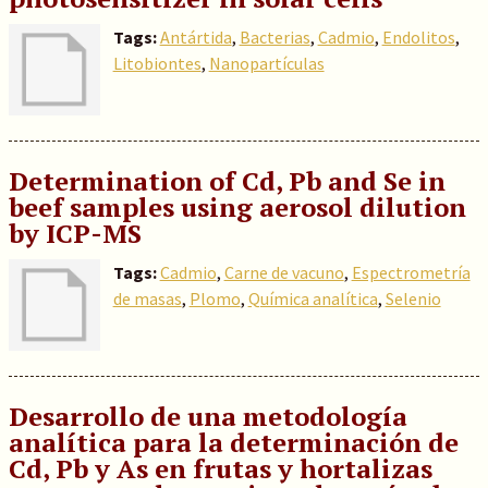
Tags:
Antártida
,
Bacterias
,
Cadmio
,
Endolitos
,
Litobiontes
,
Nanopartículas
Determination of Cd, Pb and Se in
beef samples using aerosol dilution
by ICP-MS
Tags:
Cadmio
,
Carne de vacuno
,
Espectrometría
de masas
,
Plomo
,
Química analítica
,
Selenio
Desarrollo de una metodología
analítica para la determinación de
Cd, Pb y As en frutas y hortalizas