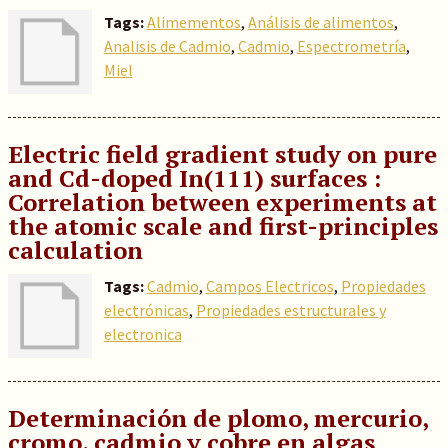
Tags:
Alimementos
,
Análisis de alimentos
,
Analisis de Cadmio
,
Cadmio
,
Espectrometría
,
Miel
Electric field gradient study on pure
and Cd-doped In(111) surfaces :
Correlation between experiments at
the atomic scale and first-principles
calculation
Tags:
Cadmio
,
Campos Electricos
,
Propiedades
electrónicas
,
Propiedades estructurales y
electronica
Determinación de plomo, mercurio,
cromo, cadmio y cobre en algas