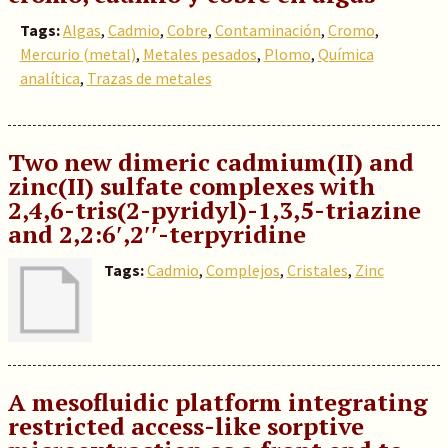
Tags:
Algas
,
Cadmio
,
Cobre
,
Contaminación
,
Cromo
,
Mercurio (metal)
,
Metales pesados
,
Plomo
,
Química
analítica
,
Trazas de metales
Two new dimeric cadmium(II) and
zinc(II) sulfate complexes with
2,4,6-tris(2-pyridyl)-1,3,5-triazine
and 2,2:6′,2′′-ter­pyridine
Tags:
Cadmio
,
Complejos
,
Cristales
,
Zinc
A mesofluidic platform integrating
restricted access-like sorptive