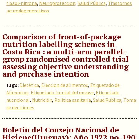
tiazol-nitrona
,
Neuroproteccion
,
Salud Pública
,
Trastornos
neurodegenerativos
Comparison of front-of-package
nutrition labelling schemes in
Costa Rica : a multi-arm parallel-
group randomised controlled trial
assessing objective understanding
and purchase intention
Tags:
Dietética
,
Eleccion de alimentos
,
Etiquetado de
Alimentos
,
Etiquetado frontal del envase
,
Etiquetado
nutricional
,
Nutrición
,
Política sanitaria
,
Salud Pública
,
Toma
de decisiones
Boletin del Consejo Nacional de
Higiene(Uruguay): Año 1922 no. 190