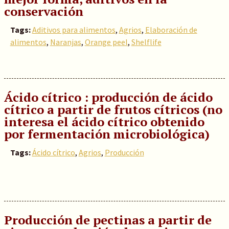
conservación
Tags:
Aditivos para alimentos
,
Agrios
,
Elaboración de
alimentos
,
Naranjas
,
Orange peel
,
Shelflife
Ácido cítrico : producción de ácido
cítrico a partir de frutos cítricos (no
interesa el ácido cítrico obtenido
por fermentación microbiológica)
Tags:
Ácido cítrico
,
Agrios
,
Producción
Producción de pectinas a partir de