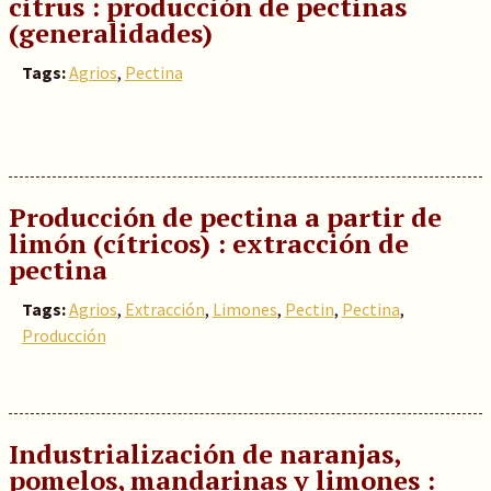
citrus : producción de pectinas
(generalidades)
Tags:
Agrios
,
Pectina
Producción de pectina a partir de
limón (cítricos) : extracción de
pectina
Tags:
Agrios
,
Extracción
,
Limones
,
Pectin
,
Pectina
,
Producción
Industrialización de naranjas,
pomelos, mandarinas y limones :