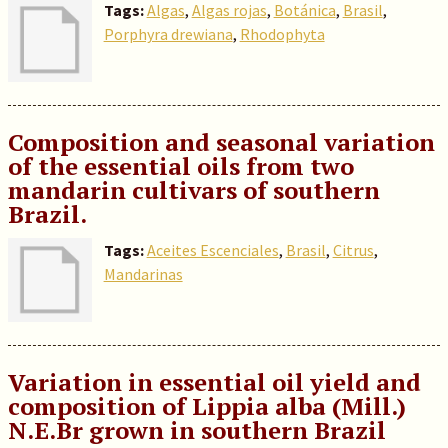
Tags:
Algas
,
Algas rojas
,
Botánica
,
Brasil
,
Porphyra drewiana
,
Rhodophyta
Composition and seasonal variation
of the essential oils from two
mandarin cultivars of southern
Brazil.
Tags:
Aceites Escenciales
,
Brasil
,
Citrus
,
Mandarinas
Variation in essential oil yield and
composition of Lippia alba (Mill.)
N.E.Br grown in southern Brazil