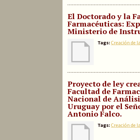
El Doctorado y la F
Farmacéuticas: Exp
Ministerio de Instr
Tags:
Creación de l
Proyecto de ley cre
Facultad de Farmac
Nacional de Análisi
Uruguay por el Señ
Antonio Falco.
Tags:
Creación de l