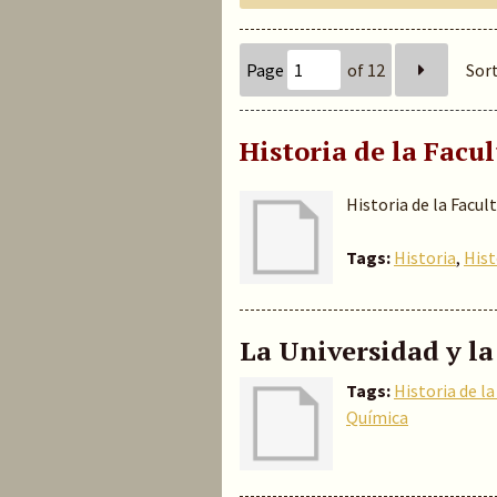
Page
of 12
Sort
Historia de la Facu
Historia de la Facul
Tags:
Historia
,
Hist
La Universidad y la
Tags:
Historia de l
Química