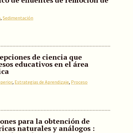
co de efluentes de remoción de
a
,
Sedimentación
cepciones de ciencia que
esos educativos en el área
ica
perior
,
Estrategias de Aprendizaje
,
Proceso
ones para la obtención de
icas naturales y análogos :