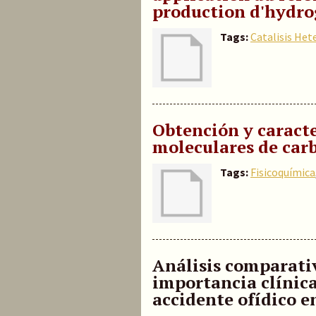
production d'hydr
Tags:
Catalisis He
Obtención y caract
moleculares de car
Tags:
Fisicoquímica
Análisis comparativ
importancia clínica
accidente ofídico 