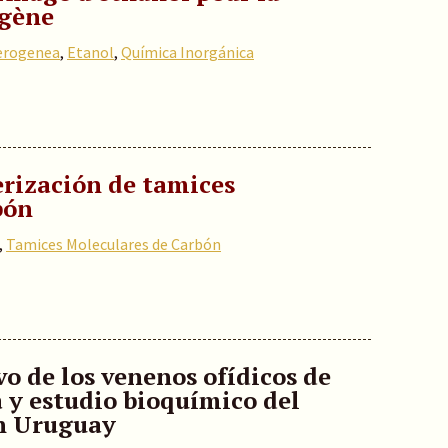
ogène
terogenea
,
Etanol
,
Química Inorgánica
erización de tamices
bón
,
Tamices Moleculares de Carbón
o de los venenos ofídicos de
 y estudio bioquímico del
en Uruguay