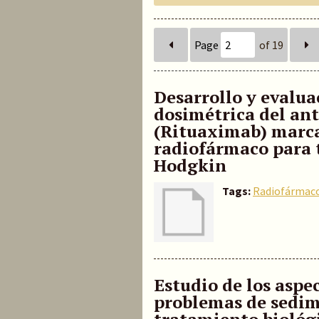
Page
of 19
Desarrollo y evalua
dosimétrica del an
(Rituaximab) marc
radiofármaco para 
Hodgkin
Tags:
Radiofármac
Estudio de los aspe
problemas de sedim