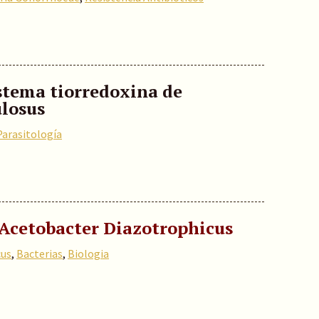
istema tiorredoxina de
losus
Parasitología
 Acetobacter Diazotrophicus
cus
,
Bacterias
,
Biologia