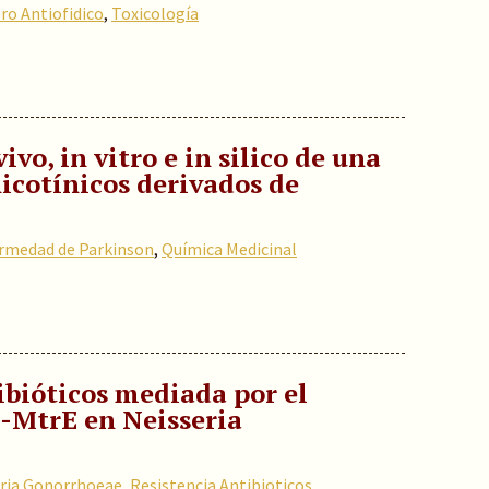
ro Antiofidico
,
Toxicología
ivo, in vitro e in silico de una
nicotínicos derivados de
rmedad de Parkinson
,
Química Medicinal
tibióticos mediada por el
-MtrE en Neisseria
ria Gonorrhoeae
,
Resistencia Antibioticos