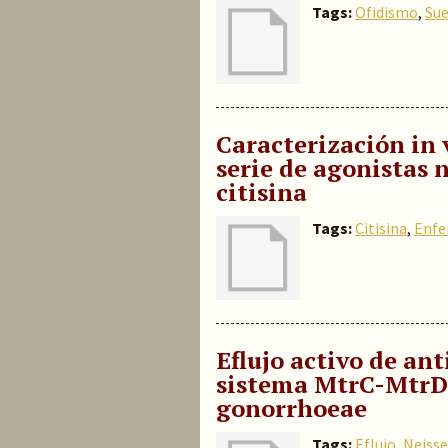
Tags:
Ofidismo
,
Sue
Caracterización in v
serie de agonistas 
citisina
Tags:
Citisina
,
Enfe
Eflujo activo de an
sistema MtrC-MtrD
gonorrhoeae
Tags:
Eflujo
,
Neisse