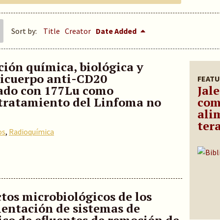
Sort by:
Title
Creator
Date Added
ción química, biológica y
ticuerpo anti-CD20
FEATU
ado con 177Lu como
Jale
tratamiento del Linfoma no
com
ali
ter
os
,
Radioquímica
ctos microbiológicos de los
entación de sistemas de