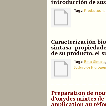
introducción de sus
Tags:
Productos na
Caracterización bio
sintasa :propiedade
de su producto, el 
Tags:
Beta-Sintasa
Sulfuro de Hidróge
Préparation de nou
d'oxydes mixtes de
application au réfo