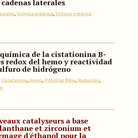
 cadenas laterales
turales
,
Química orgánica
,
Síntesis orgánica
química de la cistationina B-
s redox del hemo y reactividad
sulfuro de hidrógeno
,
Cistationina
,
Hemo
,
Potelcial Rdox
,
Reducción
,
no
veaux catalyseurs a base
 lanthane et zirconium et
rmage d'éthanol pour la