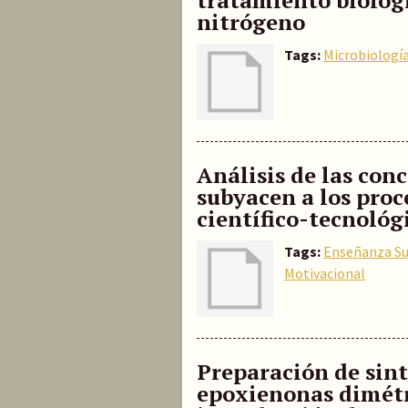
tratamiento biológi
nitrógeno
Tags:
Microbiologí
Análisis de las con
subyacen a los proc
científico-tecnológ
Tags:
Enseñanza Su
Motivacional
Preparación de sint
epoxienonas dimétr