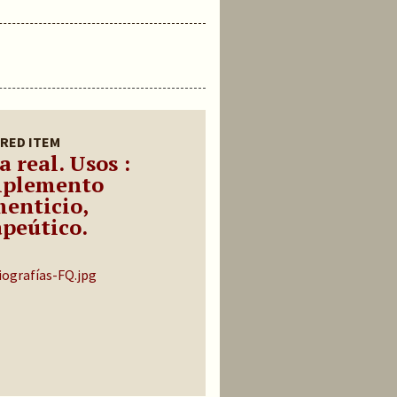
RED ITEM
a real. Usos :
plemento
menticio,
apeútico.