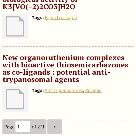
K3[VO(=2)2CO3]H2O
Tags:
Espectroscopía
New organoruthenium complexes
with bioactive thiosemicarbazones
as co-ligands : potential anti-
trypanosomal agents
Tags:
Antitripanosomas
,
Rutenio
Page
of 271