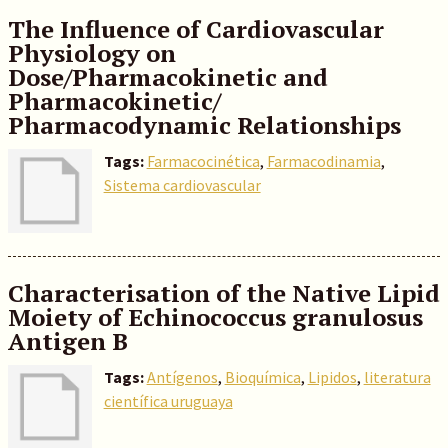
The Influence of Cardiovascular
Physiology on
Dose/Pharmacokinetic and
Pharmacokinetic/
Pharmacodynamic Relationships
Tags:
Farmacocinética
,
Farmacodinamia
,
Sistema cardiovascular
Characterisation of the Native Lipid
Moiety of Echinococcus granulosus
Antigen B
Tags:
Antígenos
,
Bioquímica
,
Lipidos
,
literatura
científica uruguaya