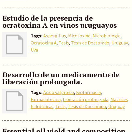
Estudio de la presencia de
ocratoxina A en vinos uruguayos
Tags:
Aspergillus
,
Micotoxina
,
Microbiología
,
Ocratoxina A
,
Tesis
,
Tesis de Doctorado
,
Uruguay
,
Uva
Desarrollo de un medicamento de
liberación prolongada.
Tags:
Ácido valproico
,
Biofarmacia
,
Farmacotecnia
,
Liberación prolongada
,
Matrices
hidrofilicas
,
Tesis
,
Tesis de Doctorado
,
Uruguay
Essential oil yield and composition