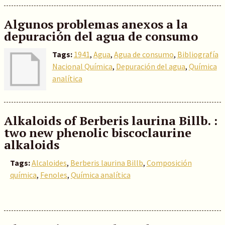
Algunos problemas anexos a la
depuración del agua de consumo
Tags:
1941
,
Agua
,
Agua de consumo
,
Bibliografía
Nacional Química
,
Depuración del agua
,
Química
analítica
Alkaloids of Berberis laurina Billb. :
two new phenolic biscoclaurine
alkaloids
Tags:
Alcaloides
,
Berberis laurina Billb
,
Composición
química
,
Fenoles
,
Química analítica