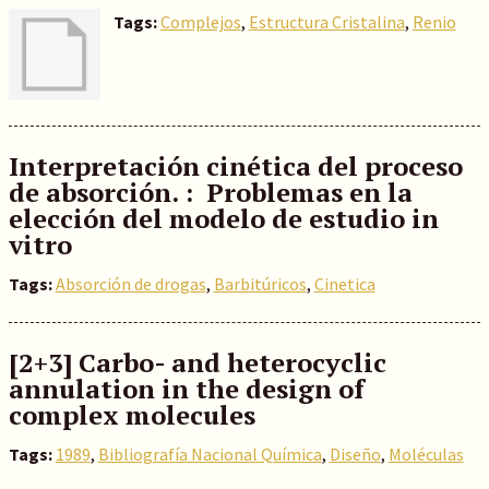
Tags:
Complejos
,
Estructura Cristalina
,
Renio
Interpretación cinética del proceso
de absorción. : Problemas en la
elección del modelo de estudio in
vitro
Tags:
Absorción de drogas
,
Barbitúricos
,
Cinetica
[2+3] Carbo- and heterocyclic
annulation in the design of
complex molecules
Tags:
1989
,
Bibliografía Nacional Química
,
Diseño
,
Moléculas