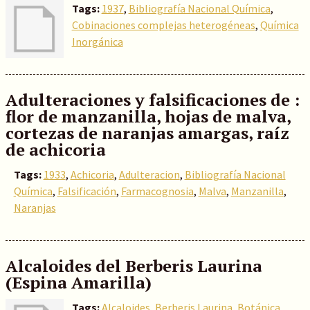
Tags:
1937
,
Bibliografía Nacional Química
,
Cobinaciones complejas heterogéneas
,
Química
Inorgánica
Adulteraciones y falsificaciones de :
flor de manzanilla, hojas de malva,
cortezas de naranjas amargas, raíz
de achicoria
Tags:
1933
,
Achicoria
,
Adulteracion
,
Bibliografía Nacional
Química
,
Falsificación
,
Farmacognosia
,
Malva
,
Manzanilla
,
Naranjas
Alcaloides del Berberis Laurina
(Espina Amarilla)
Tags:
Alcaloides
,
Berberis Laurina
,
Botánica
,