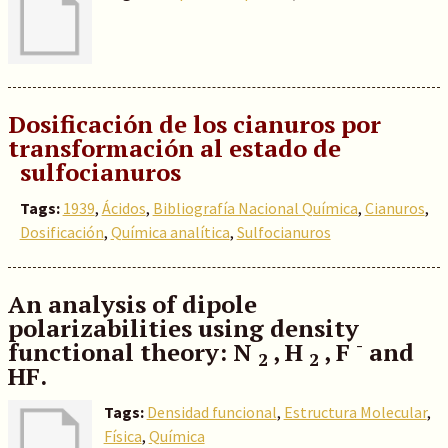
Dosificación de los cianuros por
transformación al estado de
sulfocianuros
Tags:
1939
,
Ácidos
,
Bibliografía Nacional Química
,
Cianuros
,
Dosificación
,
Química analítica
,
Sulfocianuros
An analysis of dipole
polarizabilities using density
-
functional theory: N
, H
, F
and
2
2
HF.
Tags:
Densidad funcional
,
Estructura Molecular
,
Física
,
Química