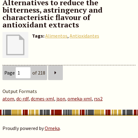
Alternatives to reduce the
bitterness, astringency and
characteristic flavour of
antioxidant extracts
Tags:
Alimentos
,
Antioxidantes
Page
of 218
Output Formats
atom
,
dc-rdf
,
dcmes-xml
,
json
,
omeka-xml
,
rss2
Proudly powered by
Omeka
.