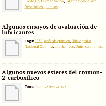
Enología
,
Fermentación
,
Intercambio ionico
,
Reacciones químicas
Algunos ensayos de avaluación de
lubricantes
Tags:
1958
,
Análisis químico
,
Bibliografía
Nacional Química
,
Lubricantes
,
Química analítica
Algunos nuevos ésteres del cromon-
2-carboxílico
Tags:
Química Inorgánica